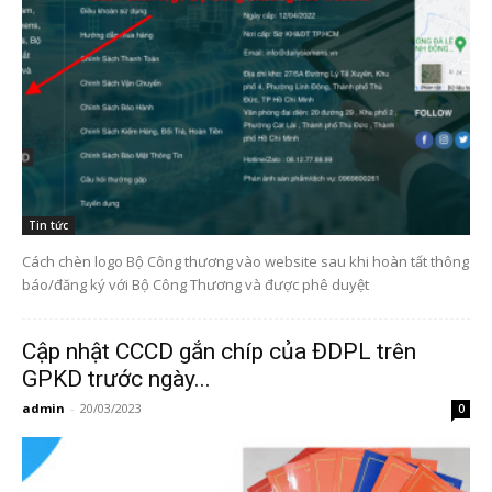
Tin tức
Cách chèn logo Bộ Công thương vào website sau khi hoàn tất thông
báo/đăng ký với Bộ Công Thương và được phê duyệt
Cập nhật CCCD gắn chíp của ĐDPL trên
GPKD trước ngày...
admin
-
20/03/2023
0