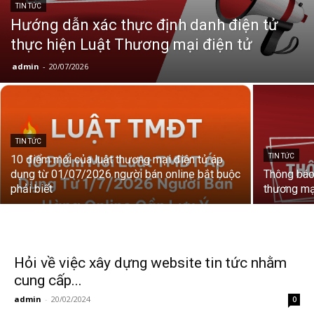
TIN TỨC
Hướng dẫn xác thực định danh điện tử
thực hiện Luật Thương mại điện tử
admin
-
20/07/2026
TIN TỨC
TIN TỨC
10 điểm mới của luật thương mại điện tử áp
dụng từ 01/07/2026 người bán online bắt buộc
Thông báo:
phải biết
thương mạ
Hỏi về việc xây dựng website tin tức nhằm
cung cấp...
admin
-
20/02/2024
0