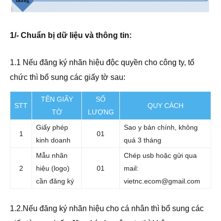
1/- Chuẩn bị dữ liệu và thông tin:
1.1 Nếu đăng ký nhãn hiệu độc quyền cho công ty, tổ
chức thì bổ sung các giấy tờ sau:
TÊN GIẤY
SỐ
STT
QUY CÁCH
TỜ
LƯỢNG
Giấy phép
Sao y bản chính, không
1
01
kinh doanh
quá 3 tháng
Mẫu nhãn
Chép usb hoặc gửi qua
2
hiệu (logo)
01
mail:
cần đăng ký
vietnc.ecom@gmail.com
1.2.Nếu đăng ký nhãn hiệu cho cá nhân thì bổ sung các