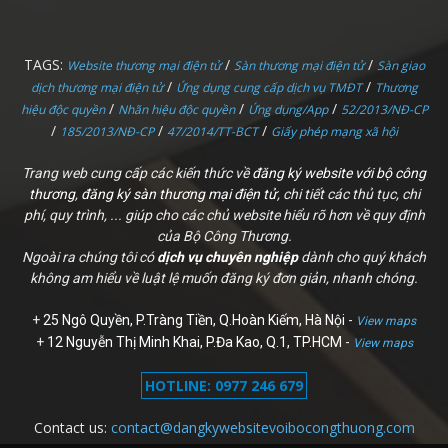
TAGS:
/
/
Website thương mại điện tử
Sàn thương mại điện tử
Sàn giao
/
/
dịch thương mại điện tử
Ứng dụng cung cấp dịch vụ TMĐT
Thương
/
/
/
hiệu độc quyền
Nhãn hiệu độc quyền
Ứng dụng/App
52/2013/NĐ-CP
/
/
/
185/2013/NĐ-CP
47/2014/TT-BCT
Giấy phép mạng xã hội
Trang web cung cấp các kiến thức về
đăng ký website với bộ công
thương
,
đăng ký sàn thương mại điện tử
, chi tiết các thủ tục, chi
phí, quy trình, ... giúp cho các chủ website hiểu rõ hơn về quy định
của Bộ Công Thương.
Ngoài ra chúng tôi có
dịch vụ chuyên nghiệp
dành cho quý khách
không am hiểu về luật lệ muốn đăng ký đơn giản, nhanh chóng.
+
25 Ngô Quyền, P.Tràng Tiền, Q.Hoàn Kiếm, Hà Nội
-
View maps
+
12 Nguyễn Thị Minh Khai, P.Đa Kao, Q.1, TP.HCM
-
View maps
HOTLINE: 0977 246 679
Contact us:
contact@dangkywebsitevoibocongthuong.com