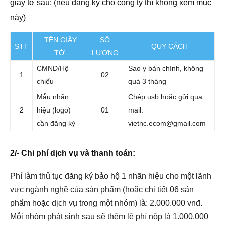
giấy tờ sau: (nếu đăng ký cho công ty thì không xem mục
này)
TÊN GIẤY
SỐ
STT
QUY CÁCH
TỜ
LƯỢNG
CMND/Hộ
Sao y bản chính, không
1
02
chiếu
quá 3 tháng
Mẫu nhãn
Chép usb hoặc gửi qua
2
hiệu (logo)
01
mail:
cần đăng ký
vietnc.ecom@gmail.com
2/- Chi phí dịch vụ và thanh toán:
Phí làm thủ tục đăng ký bảo hộ 1 nhãn hiệu cho một lãnh
vực ngành nghề của sản phẩm (hoặc chi tiết 06 sản
phẩm hoặc dịch vụ trong một nhóm) là: 2.000.000 vnđ.
Mỗi nhóm phát sinh sau sẽ thêm lệ phí nộp là 1.000.000