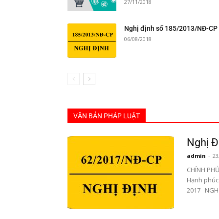
27/11/2018
Nghị định số 185/2013/NĐ-CP
06/08/2018
VĂN BẢN PHÁP LUẬT
Nghị 
admin
-
23
CHÍNH PHỦ 
Hạnh phúc -
2017 NGHỊ.