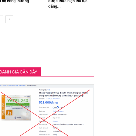
i bộ công thương
được thực hiện thủ tục
đăng...
ĐÁNH GIÁ GẦN ĐÂY