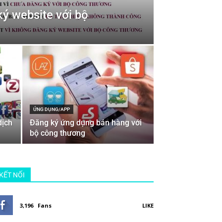
ký website với bộ
ỨNG DỤNG/APP
dịch
Đăng ký ứng dụng bán hàng với
bộ công thương
KẾT NỐI
3,196
Fans
LIKE