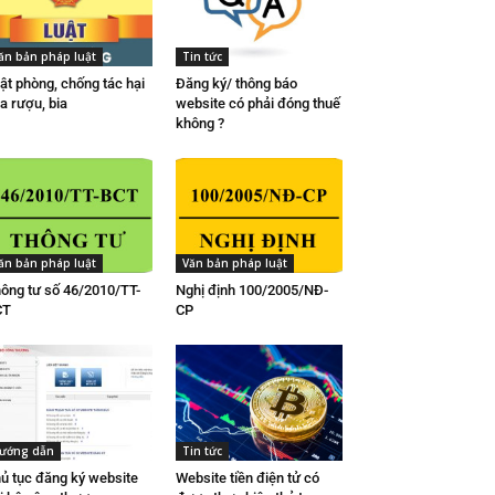
ăn bản pháp luật
Tin tức
ật phòng, chống tác hại
Đăng ký/ thông báo
a rượu, bia
website có phải đóng thuế
không ?
ăn bản pháp luật
Văn bản pháp luật
ông tư số 46/2010/TT-
Nghị định 100/2005/NĐ-
CT
CP
ướng dẫn
Tin tức
ủ tục đăng ký website
Website tiền điện tử có