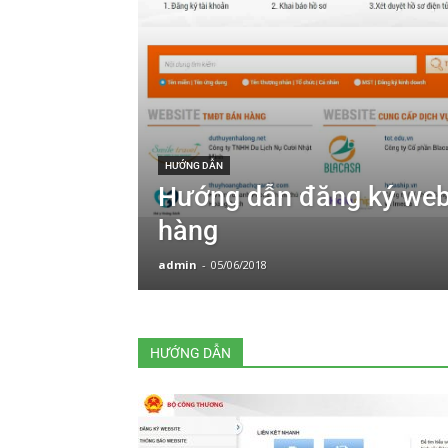
HƯỚNG DẪN
Hướng dẫn đăng ký web
hàng
admin
-
05/06/2018
HƯỚNG DẪN