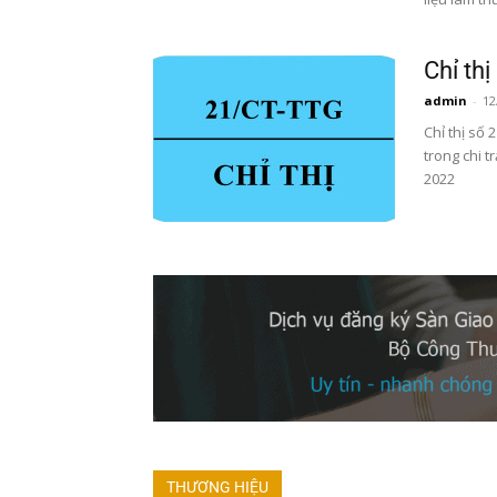
Chỉ th
admin
-
12
Chỉ thị số
trong chi t
2022
THƯƠNG HIỆU