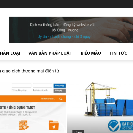
PHÂN LOẠI
VĂN BẢN PHÁP LUẬT
BIỂU MẪU
TIN TỨC
n giao dịch thương mại điện tử