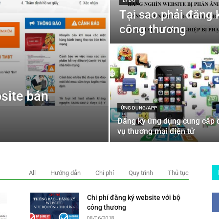
LÝ DO
Tại sao phải đăng 
công thương
site bán
ỨNG DỤNG/APP
Đăng ký ứng dụng cung cấp 
vụ thương mại điện tử
All
Hướng dẫn
Chi phí
Quy trình
Thủ tục
Chi phí đăng ký website với bộ
công thương
08/06/2018