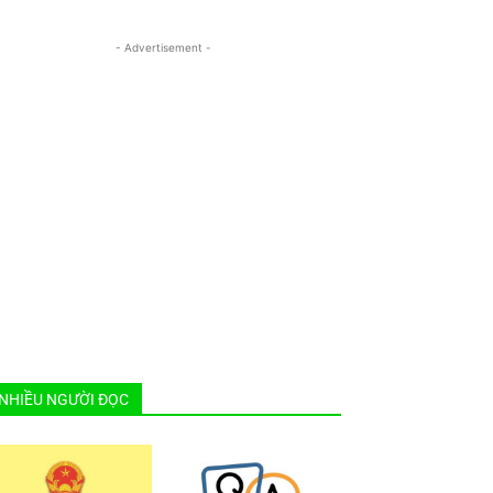
- Advertisement -
NHIỀU NGƯỜI ĐỌC