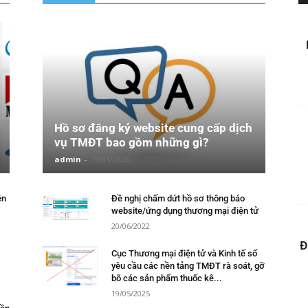
Hồ sơ đăng ký website cung cấp dịch
vụ TMĐT bao gồm những gì?
admin
-
15/01/2023
ền
Đề nghị chấm dứt hồ sơ thông báo
website/ứng dụng thương mại điện tử
20/06/2022
Đ
Cục Thương mại điện tử và Kinh tế số
yêu cầu các nền tảng TMĐT rà soát, gỡ
bõ các sản phẩm thuốc kê...
19/05/2025