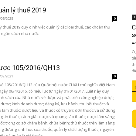
uản lý thuế 2019
T
/05/2025
0
C
ý thuế 2019 quy định việc quản lý các loại thuế, các khoản thu
 ngân sách nhà nước.
s
a
Cụ
tả
th
Dược 105/2016/QH13
đi
/09/2021
0
số 105/2016/QH13 của Quốc hội nước CHXH chủ nghĩa Việt Nam
gày 06/4/2016, có hiệu lực từ ngày 01/01/2017. Luật này quy
ính sách của Nhà nước về dược và phát triển công nghiệp dược;
dược; kinh doanh dược; đăng ký, lưu hành, thu hồi thuốc và
u làm thuốc; dược liệu và thuốc cổ truyền; đơn thuốc và sử dụng
ng tin thuốc, cảnh giác dược và quảng cáo thuốc; dược lâm sàng;
uốc trong cơ sở khám bệnh, chữa bệnh; thử thuốc trên lâm sàng
ng đương sinh học của thuốc; quản lý chất lượng thuốc, nguyên
uốc và quản lý giá thuốc.