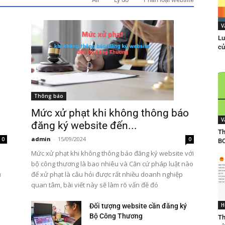
V
Lu
củ
Thông báo
Mức xử phạt khi không thông báo
V
đăng ký website đến...
Th
admin
-
15/09/2024
0
0
B
Mức xử phạt khi không thông báo đăng ký website với
bộ công thương là bao nhiêu và Căn cứ pháp luật nào
để xử phạt là câu hỏi được rất nhiều doanh nghiệp
ụ
quan tâm, bài viết này sẽ làm rõ vấn đề đó
H
Đối tượng website cần đăng ký
Bộ Công Thương
Th