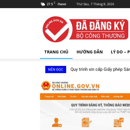
C
27.5
Thứ Sáu, 7 Tháng 8, 2026
Hanoi
ĐĂNG
KÝ
WEBSITE
VỚI
BỘ
CÔNG
TRANG CHỦ
HƯỚNG DẪN
LÝ DO – 
THƯƠNG
Quy trình xin cấp Giấy phép Sà
NÊN ĐỌC