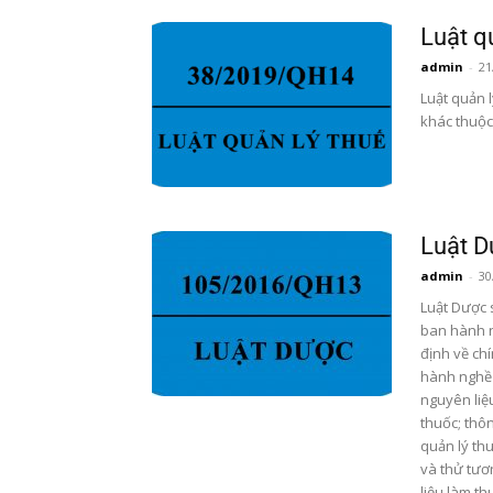
Luật q
admin
-
21
Luật quản l
khác thuộc
Luật 
admin
-
30
Luật Dược 
ban hành n
định về ch
hành nghề 
nguyên liệ
thuốc; thô
quản lý th
và thử tươ
liệu làm th