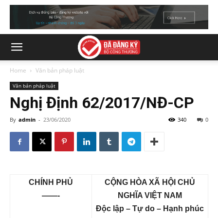
Home
Văn bản pháp luật
Văn bản pháp luật
Nghị Định 62/2017/NĐ-CP
By
admin
-
23/06/2020
340
0
CHÍNH PHỦ
CỘNG HÒA XÃ HỘI CHỦ
——-
NGHĨA VIỆT NAM
Độc lập – Tự do – Hạnh phúc