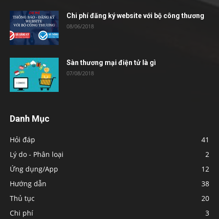
Chi phí đăng ký website với bộ công thương
08/06/2018
Sàn thương mại điện tử là gì
07/08/2018
Danh Mục
Hỏi đáp
41
Lý do - Phân loại
2
Ứng dụng/App
12
Hướng dẫn
38
Thủ tục
20
Chi phí
3