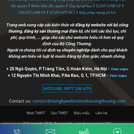
/
/
/
/
độc quyền
Nhãn hiệu độc quyền
Ứng dụng/App
52/2013/NĐ-CP
/
/
185/2013/NĐ-CP
47/2014/TT-BCT
Giấy phép mạng xã hội
Trang web cung cấp các kiến thức về
đăng ký website với bộ công
thương
,
đăng ký sàn thương mại điện tử
, chi tiết các thủ tục, chi
phí, quy trình, ... giúp cho các chủ website hiểu rõ hơn về quy
định của Bộ Công Thương.
Ngoài ra chúng tôi có
dịch vụ chuyên nghiệp
dành cho quý khách
không am hiểu về luật lệ muốn đăng ký đơn giản, nhanh chóng.
+
25 Ngô Quyền, P.Tràng Tiền, Q.Hoàn Kiếm, Hà Nội
-
View maps
+
12 Nguyễn Thị Minh Khai, P.Đa Kao, Q.1, TP.HCM
-
View maps
HOTLINE: 0977 246 679
Contact us:
contact@dangkywebsitevoibocongthuong.com
Web TMĐT
Sàn TMĐT
Biểu mẫu
Liên hệ
© Copyright 2026. Powered by
webchuyennghiep247