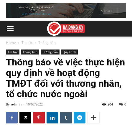
Home
Tin tức
Thông báo
Tin tức
Thông báo
Hướng dẫn
Quy trình
Thông báo về việc thực hiện
quy định về hoạt động
TMĐT đối với thương nhân,
tổ chức nước ngoài
By
admin
-
10/07/2022
204
0