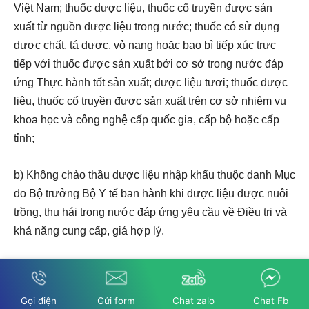
Việt Nam; thuốc dược liệu, thuốc cổ truyền được sản
xuất từ nguồn dược liệu trong nước; thuốc có sử dụng
dược chất, tá dược, vỏ nang hoặc bao bì tiếp xúc trực
tiếp với thuốc được sản xuất bởi cơ sở trong nước đáp
ứng Thực hành tốt sản xuất; dược liệu tươi; thuốc dược
liệu, thuốc cổ truyền được sản xuất trên cơ sở nhiệm vụ
khoa học và công nghệ cấp quốc gia, cấp bộ hoặc cấp
tỉnh;
b) Không chào thầu dược liệu nhập khẩu thuộc danh Mục
do Bộ trưởng Bộ Y tế ban hành khi dược liệu được nuôi
trồng, thu hái trong nước đáp ứng yêu cầu về Điều trị và
khả năng cung cấp, giá hợp lý.
Chính phủ quy định về giá hợp lý tại Điểm này;
Gọi điện
Gửi form
Chat zalo
Chat Fb
c) Ưu tiên mua thuốc thuộc Danh Mục sản phẩm quốc