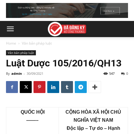
Home
Văn bản pháp luật
Văn bản pháp luật
Luật Dược 105/2016/QH13
By
admin
-
30/09/2021
547
0
QUỐC HỘI
CỘNG HÒA XÃ HỘI CHỦ
——–
NGHĨA VIỆT NAM
Độc lập – Tự do – Hạnh