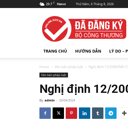
C
29.7
Thứ Năm, 6 Tháng 8, 2026
Hanoi
ĐĂNG
KÝ
WEBSITE
VỚI
BỘ
CÔNG
TRANG CHỦ
HƯỚNG DẪN
LÝ DO – 
THƯƠNG
Home
Văn bản pháp luật
Nghị định 12/2006/NĐ-C
Văn bản pháp luật
Nghị định 12/2
By
admin
-
20/04/2024