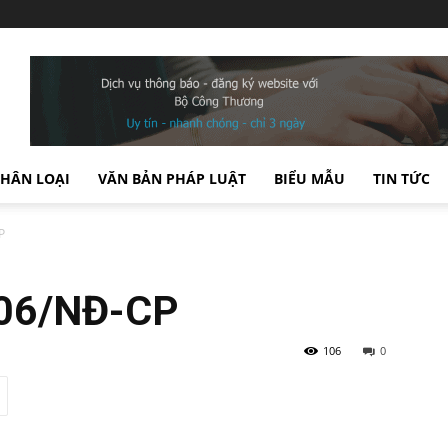
PHÂN LOẠI
VĂN BẢN PHÁP LUẬT
BIỂU MẪU
TIN TỨC
P
006/NĐ-CP
106
0