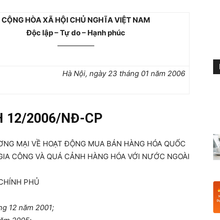
CỘNG HÒA XÃ HỘI CHỦ NGHĨA VIỆT NAM
Độc lập – Tự do – Hạnh phúc
—————
Hà Nội, ngày 23 tháng 01 năm 2006
H 12/2006/NĐ-CP
ƯƠNG MẠI VỀ HOẠT ĐỘNG MUA BÁN HÀNG HÓA QUỐC
 GIA CÔNG VÀ QUÁ CẢNH HÀNG HÓA VỚI NƯỚC NGOÀI
CHÍNH PHỦ
ng 12 năm 2001;